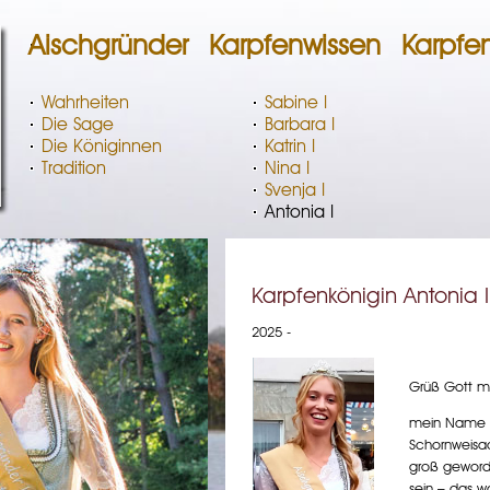
Aischgründer
Karpfenwissen
Karpfe
Wahrheiten
Sabine I
Die Sage
Barbara I
Die Königinnen
Katrin I
Tradition
Nina I
Svenja I
Antonia I
Karpfenkönigin Antonia I
2025 -
Grüß Gott mi
mein Name is
Schornweisac
groß geworde
sein – das w