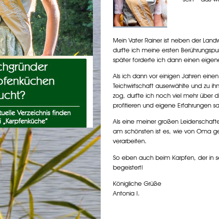
Mein Vater Rainer ist neben der Landw
durfte ich meine ersten Berührungspun
später forderte ich dann einen eigene
Als ich dann vor einigen Jahren einen
Teichwirtschaft auserwählte und zu
zog, durfte ich noch viel mehr über d
profitieren und eigene Erfahrungen 
Als eine meiner großen Leidenschaft
am schönsten ist es, wie von Oma gel
verarbeiten.
So eben auch beim Karpfen, der in sei
begeistert!
Königliche Grüße
Antonia I.