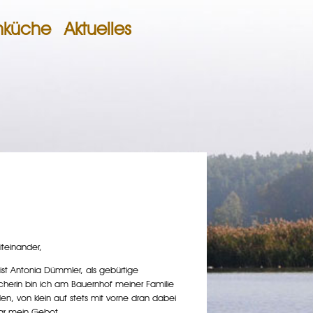
nküche
Aktuelles
teinander,
t Antonia Dümmler, als gebürtige
herin bin ich am Bauernhof meiner Familie
n, von klein auf stets mit vorne dran dabei
ar mein Gebot.